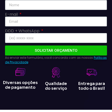
E-mail
DDD + WhatsApp
SOLICITAR ORÇAMENTO
Ao enviar este formulário, você concorda com as nossas
Políticas
de Privacidade
Diversas opções
Qualidade
Entrega para
de pagamento
do serviço
todo o Brasil