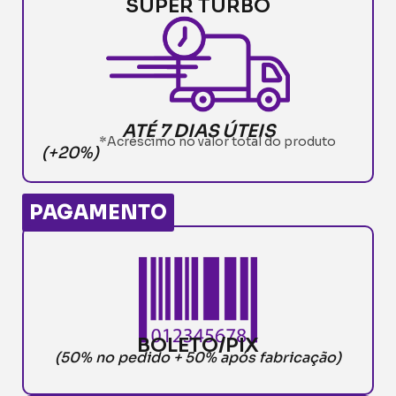
SUPER TURBO
ATÉ 7 DIAS ÚTEIS
*Acréscimo no valor total do produto
(+20%)
PAGAMENTO
BOLETO/PIX
(50% no pedido + 50% após fabricação)